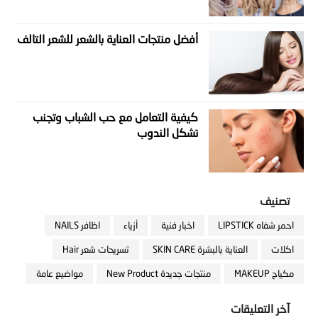
أفضل منتجات العناية بالشعر للشعر التالف
كيفية التعامل مع حب الشباب وتجنب
تشكل الندوب
تصنيف
احمر شفاه LIPSTICK
اخبار فنية
أزياء
اظافر NAILS
اكلات
العناية بالبشرة SKIN CARE
تسريحات شعر Hair
مكياج MAKEUP
منتجات جديدة New Product
مواضيع عامة
آخر التعليقات