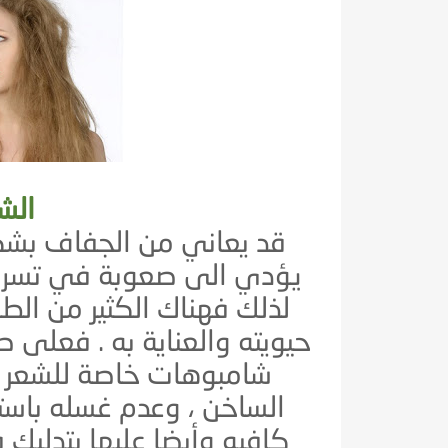
الش
قد يعاني من الجفاف بشك
يؤدي الى صعوبة في تسر
لذلك فهناك الكثير من الط
حيويته والعناية به . فعلى 
شامبوهات خاصة للشعر ا
الساخن ، وعدم غسله باستمر
كافيه وأيضا عليها بتدليك 