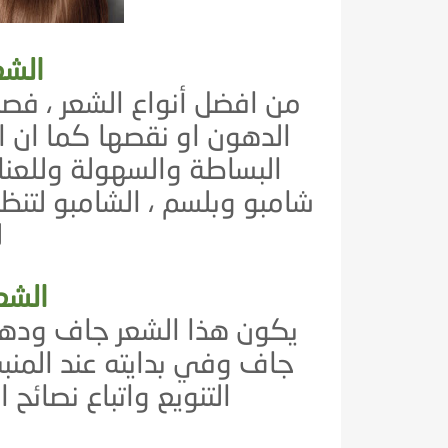
الشع
من افضل أنواع الشعر ، فصا
الدهون او نقصها كما ان 
البساطة والسهولة وللعنا
شامبو وبلسم ، الشامبو لتنظ
ل
الشع
يكون هذا الشعر جاف ودهن
جاف وفي بدايته عند المنبت
التنويع واتباع نصائح