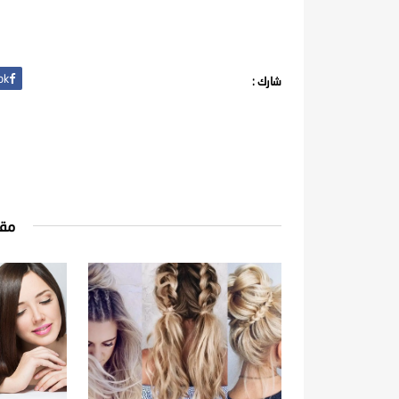
ok
شارك :
مقا