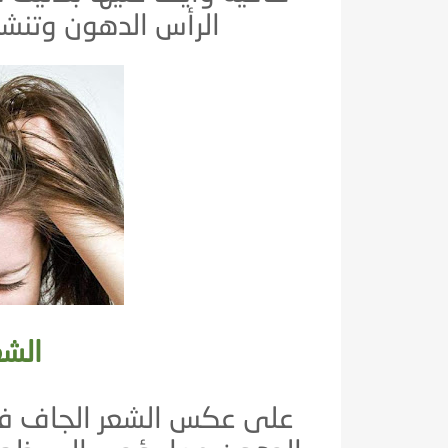
الرأس الدهون وتنشط 
الشع
على عكس الشعر الجاف فه